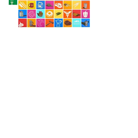
Apetitos (y ojos) abatidos
óleo sobre tela/madera
130 x 186 cm aprox. (políptico 49 piezas)
2018