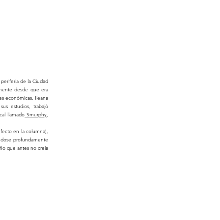
periferia de la Ciudad
vamente desde que era
es económicas, Ileana
us estudios, trabajó
cal llamado
Smurphy
,
efecto en la columna),
iéndose profundamente
ueño que antes no creía