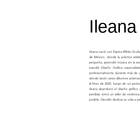
Ilean
Ileana nació con Espina Bífida Ocult
de México, donde la práctica artís
pequeña, aprendió música en la esc
estudió Diseño Gráfico especiali
profesionalmente durante más de u
donde lanzó varios álbumes aclamados
A fines de 2020, luego de un períod
Ileana abandonó el diseño gráfico 
perdida, tomó un taller de cerámica 
posible. Decidió dedicar su vida a p