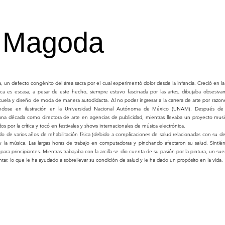
a Magoda
a, un defecto congénito del área sacra por el cual experimentó dolor desde la infancia. Creció en la 
tica es escasa; a pesar de este hecho, siempre estuvo fascinada por las artes, dibujaba obsesi
uela y diseño de moda de manera autodidacta. Al no poder ingresar a la carrera de arte por razon
zándose en ilustración en la Universidad Nacional Autónoma de México (UNAM). Después de s
na década como directora de arte en agencias de publicidad, mientras llevaba un proyecto musi
 por la crítica y tocó en festivales y shows internacionales de música electrónica.
o de varios años de rehabilitación física (debido a complicaciones de salud relacionadas con su d
y la música. Las largas horas de trabajo en computadoras y pinchando afectaron su salud. Sint
para principiantes. Mientras trabajaba con la arcilla se dio cuenta de su pasión por la pintura, un s
intar, lo que le ha ayudado a sobrellevar su condición de salud y le ha dado un propósito en la vida.