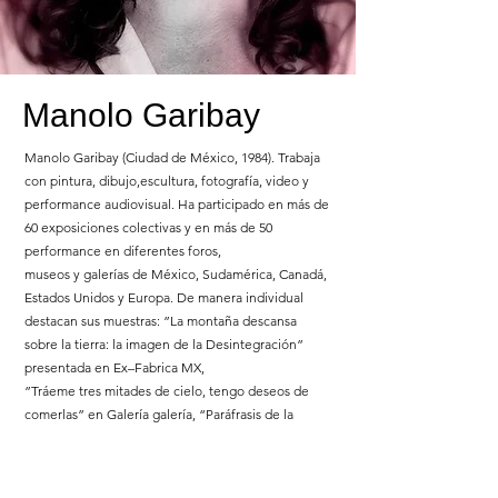
Manolo Garibay
Manolo Garibay (Ciudad de México, 1984). Trabaja
con pintura, dibujo,escultura, fotografía, video y
performance audiovisual. Ha participado en más de
60 exposiciones colectivas y en más de 50
performance en diferentes foros,
museos y galerías de México, Sudamérica, Canadá,
Estados Unidos y Europa. De manera individual
destacan sus muestras: ”La montaña descansa
sobre la tierra: la imagen de la Desintegración”
presentada en Ex–Fabrica MX,
”Tráeme tres mitades de cielo, tengo deseos de
comerlas” en Galería galería, “Paráfrasis de la
Pintura Sacra” en el Museo de la Ciudad de
Cuernavaca y “El hecho” en la Galería Luis
Nishizawa. En 2018 fue beneficiario del apoyo del